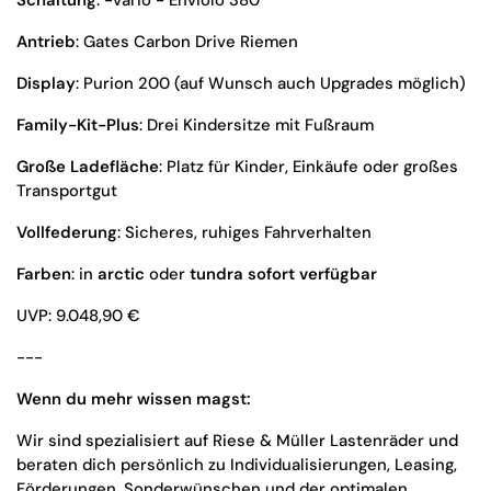
Schaltung
: -Vario - Enviolo 380
Antrieb
: Gates Carbon Drive Riemen
Display
: Purion 200 (auf Wunsch auch Upgrades möglich)
Family-Kit-Plus
: Drei Kindersitze mit Fußraum
Große Ladefläche
: Platz für Kinder, Einkäufe oder großes
Transportgut
Vollfederung
: Sicheres, ruhiges Fahrverhalten
Farben
: in
arctic
oder
tundra
sofort verfügbar
UVP: 9.048,90 €
---
Wenn du mehr wissen magst:
Wir sind spezialisiert auf Riese & Müller Lastenräder und
beraten dich persönlich zu Individualisierungen, Leasing,
Förderungen, Sonderwünschen und der optimalen