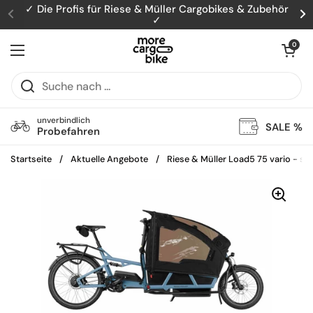
Zum Inhalt springen
✓ Die Profis für Riese & Müller Cargobikes & Zubehör
✓
Zurück
W
Warenkorb öff
0
Menü öffnen
unverbindlich
SALE %
Probefahren
Startseite
/
Aktuelle Angebote
/
Riese & Müller Load5 75 vario - so