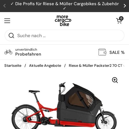
Zum Inhalt springen
✓ Die Profis für Riese & Müller Cargobikes & Zubehör
✓
Zurück
W
Warenkorb öff
0
Menü öffnen
unverbindlich
SALE %
Probefahren
Startseite
/
Aktuelle Angebote
/
Riese & Müller Packster2 70 CT var