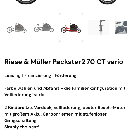
Zeige Folie 1
Zeige Folie 2
Zeige Folie 3
Zeige Folie 4
Ze
Riese & Müller Packster2 70 CT vario
Leasing
I
Finanzierung
I
Förderung
Farbe wählen und Abfahrt - die Familienkonfiguration mit
Vollfederung ist da.
2 Kindersitze, Verdeck, Vollfederung, bester Bosch-Motor
mit großem Akku, Carbonriemen mit stufenloser
Gangschaltung.
Simply the best!