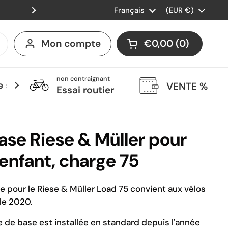
Langue
Français
Wir liefern auch in die Schwei
Pays/région
(EUR €)
Suivant
Mon compte
€0,00
0
Ouvrir le panier
Mon panier Total:
produit dans votr
non contraignant
 services
VENTE %
Essai routier
ase Riese & Müller pour
 enfant, charge 75
e pour le Riese & Müller Load 75 convient aux vélos
le 2020.
 de base est installée en standard depuis l'année