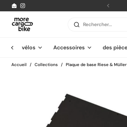
Passer au contenu
Email
Instagram
Précéde
vélos
Accessoires
des pièc
Accueil
/
Collections
/
Plaque de base Riese & Müller