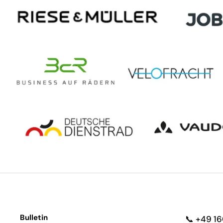
Bulletin
📞
+49 1