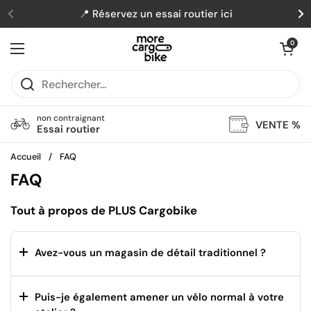
Passer au contenu
📍 Réservez un essai routier ici
Précédent
Su
Ouvrir le pani
0
Ouvrir le menu
non contraignant
VENTE %
Essai routier
Accueil
/
FAQ
FAQ
Tout à propos de PLUS Cargobike
Avez-vous un magasin de détail traditionnel ?
Puis-je également amener un vélo normal à votre