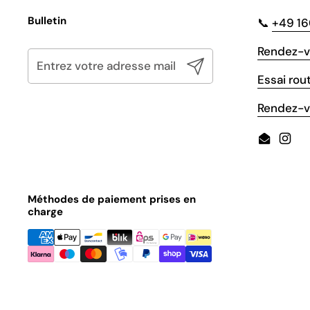
Bulletin
📞
+49 1
Rendez-v
Envoyer
Essai rout
Rendez-vo
Email
Inst
Méthodes de paiement prises en
charge