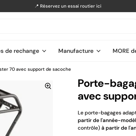
📍 Réservez un essai routier ici
nt
es de rechange
Manufacture
MORE de
ster 70 avec support de sacoche
Porte-bagag
avec suppo
Le porte-bagages adapt
partir de l'année-modè
contrôle)
à partir de l