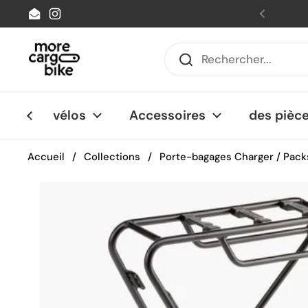
Passer au contenu
Email
Instagram
Précéde
vélos
Accessoires
des pièc
Accueil
/
Collections
/
Porte-bagages Charger / Pack