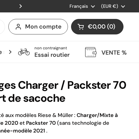
Langue
Français
Wir liefern auch in die Schwei
Pays/région
(EUR €)
Suivant
Mon compte
€0,00
0
Ouvrir le panier
Mon panier Total:
produit dans votr
non contraignant
 services
VENTE %
Essai routier
es Charger / Packster 70
rt de sacoche
é aux modèles Riese & Müller :
Charger/Mixte à
le 2020
et
Packster 70
(sans technologie de
'année-modèle 2021
.