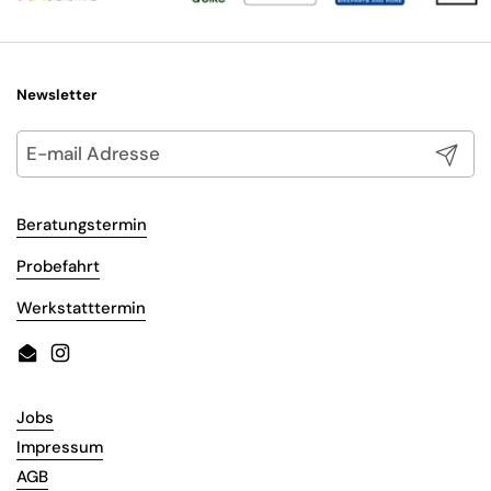
Newsletter
Abonni
Beratungstermin
Probefahrt
Werkstatttermin
Email
Instagram
Jobs
Impressum
AGB