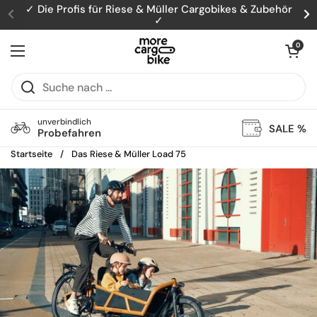
Zum Inhalt springen
✓ Die Profis für Riese & Müller Cargobikes & Zubehör
✓
Zurück
W
Warenkorb öff
0
Menü öffnen
unverbindlich
SALE %
Probefahren
Startseite
/
Das Riese & Müller Load 75