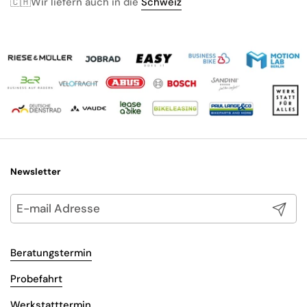
🇨🇭Wir liefern auch in die
Schweiz
Newsletter
Abonni
Beratungstermin
Probefahrt
Werkstatttermin