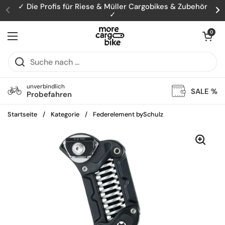
Zum Inhalt springen
✓ Die Profis für Riese & Müller Cargobikes & Zubehör
✓
Zurück
W
Warenkorb öff
0
Menü öffnen
unverbindlich
SALE %
Probefahren
Startseite
/
Kategorie
/
Federelement bySchulz